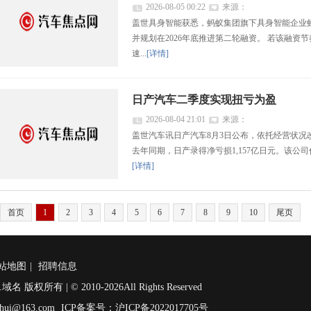
2026-08-05 00:22
来源：
盖世具身智能获悉，蚂蚁集团旗下具身智能企业
并规划在2026年底推进第二轮融资。 若该融
速...
[详情]
日产汽车二季度实现扭亏为盈
2026-08-04 21:01
来源：
盖世汽车讯日产汽车8月3日公布，依托经营状况
去年同期，日产录得净亏损1,157亿日元。该公司
[详情]
首页
1
2
3
4
5
6
7
8
9
10
尾页
站地图
|
招聘信息
.域名 版权所有 | © 2010-
2026All Rights Reserved
hui@163.com
ICP备案号：沪ICP备2022017705号