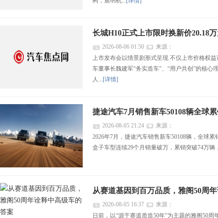
构，鹿明机...
[详情]
长城H10正式上市限时换新价20.18
2026-08-06 01:50
来源：
上市发布会以情景剧形式呈现 不仅上市价格权益
车董事长魏建军“务实造车”、“用户共创”的核
人...
[详情]
捷途汽车7月销售新车50108辆全球累
2026-08-05 21:24
来源：
2026年7月，捷途汽车销售新车50108辆，全球
盒子车型连续29个月销量破万，累销突破74万辆
从赛道基因到百万品质，雅阁50周
2026-08-05 16:37
来源：
日前，以“源于赛道质造50年”为主题的雅阁5