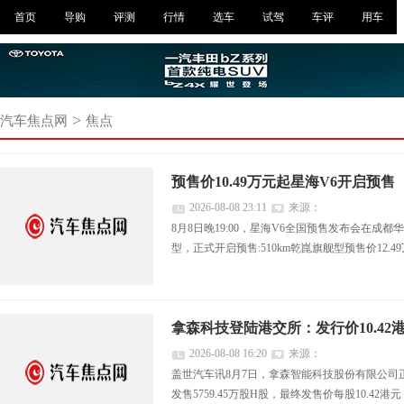
首页
导购
评测
行情
选车
试驾
车评
用车
>
汽车焦点网
焦点
预售价10.49万元起星海V6开启预售
2026-08-08 23:11
来源：
8月8日晚19:00，星海V6全国预售发布会在成都
型，正式开启预售:510km乾崑旗舰型预售价12.49
拿森科技登陆港交所：发行价10.42
2026-08-08 16:20
来源：
盖世汽车讯8月7日，拿森智能科技股份有限公司正
发售5759.45万股H股，最终发售价每股10.42港