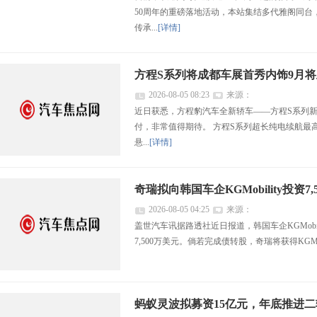
50周年的重磅落地活动，本站集结多代雅阁同
传承...
[详情]
方程S系列将成都车展首秀内饰9月
2026-08-05 08:23
来源：
近日获悉，方程豹汽车全新轿车——方程S系列新
付，非常值得期待。 方程S系列超长纯电续航最
悬...
[详情]
奇瑞拟向韩国车企KGMobility投资7,
2026-08-05 04:25
来源：
盖世汽车讯据路透社近日报道，韩国车企KGMob
7,500万美元。倘若完成债转股，奇瑞将获得KGMobi
蚂蚁灵波拟募资15亿元，年底推进