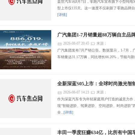
盖世汽车讯8月7日，零跑汽车宣布旗下小型纯电S
型上市仅135天。这一速度不仅刷新了零跑品牌自
[详情]
广汽集团1-7月销量超88万辆自主品
2026-08-07 20:45
来源：
广汽集团发布7月产销公告。数据显示，1-7月，广
车销量达31.17万辆，同比增长66.20%，节能与新
全新深蓝S05上市：全球时尚激光智能S
2026-08-07 14:23
来源：
作为深蓝汽车专为年轻家庭用户打造的诚意力作，全
现“智能进阶、驾乘进阶、空间进阶、时尚进阶”
全...
[详情]
丰田一季度狂赚634亿，比所有中国