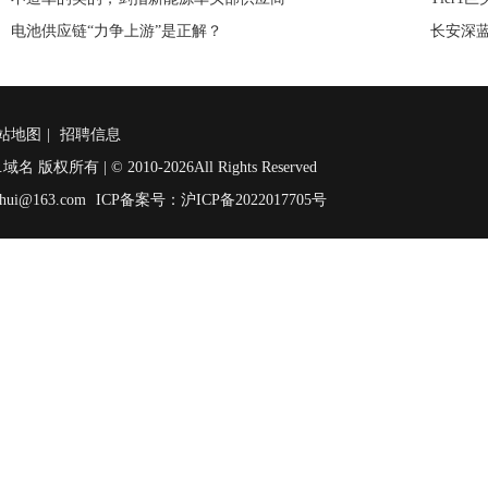
电池供应链“力争上游”是正解？
长安深蓝
站地图
|
招聘信息
.域名 版权所有 | © 2010-
2026All Rights Reserved
hui@163.com
ICP备案号：沪ICP备2022017705号