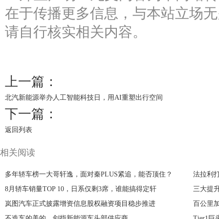
在于传播更多信息，与本站立场无
请自行核实相关内容。
上一篇：
北汽新能源举办人工智能科技日，用AI重塑出行空间
下一篇：
返回列表
相关阅读
多年轿车榜一大哥轩逸，面对秦PLUS紧追，能否顶住？
法拉利打
8月轿车销量TOP 10，日系仅剩3席，谁能搞得定轩
三大提
岚图汽车正式披露增资信息股权融资项目稳步推进
百公里加
不造车的美的，剑指新能源车头部供应商
Tier