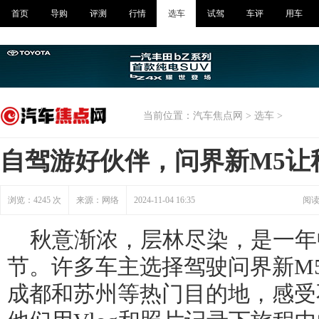
首页
导购
评测
行情
选车
试驾
车评
用车
当前位置：
汽车焦点网
>
选车
>
自驾游好伙伴，问界新M5让
浏览：
4245
次
来源：网络
2024-11-04 16:35
阅读量
秋意渐浓，层林尽染，是一年
节。许多车主选择驾驶问界新M
成都和苏州等热门目的地，感受